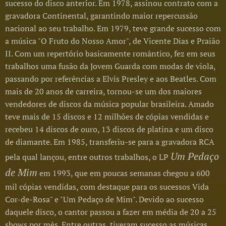
sucesso do disco anterior. Em 1978, assinou contrato com a
gravadora Continental, garantindo maior repercussão
nacional ao seu trabalho. Em 1979, teve grande sucesso com
a música "O Fruto do Nosso Amor", de Vicente Dias e Praião
II. Com um repertório basicamente romântico, fez em seus
trabalhos uma fusão da Jovem Guarda com modas de viola,
passando por referências a Elvis Presley e aos Beatles. Com
mais de 20 anos de carreira, tornou-se um dos maiores
vendedores de discos da música popular brasileira. Amado
teve mais de 15 discos e 12 milhões de cópias vendidas e
recebeu 14 discos de ouro, 13 discos de platina e um disco
de diamante. Em 1985, transferiu-se para a gravadora RCA
Um Pedaço
pela qual lançou, entre outros trabalhos, o LP
de Mim
em 1993, que em poucas semanas chegou a 600
mil cópias vendidas, com destaque para os sucessos Vida
Cor-de-Rosa" e "Um Pedaço de Mim". Devido ao sucesso
daquele disco, o cantor passou a fazer em média de 20 a 25
shows por mês. Entre outras, tiveram sucesso as músicas