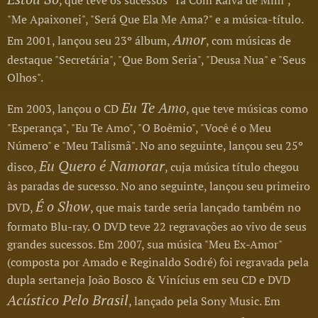
"Me Apaixonei", "Será Que Ela Me Ama?" e a música-título.
Amor
Em 2001, lançou seu 23º álbum,
, com músicas de
destaque "Secretária", "Que Bom Seria", "Deusa Nua" e "Seus
Olhos".
Eu Te Amo
Em 2003, lançou o CD
, que teve músicas como
"Esperança", "Eu Te Amo", "O Boêmio", "Você é o Meu
Número" e "Meu Talismã". No ano seguinte, lançou seu 25º
Eu Quero é Namorar
disco,
, cuja música título chegou
às paradas de sucesso. No ano seguinte, lançou seu primeiro
É o Show
DVD,
, que mais tarde seria lançado também no
formato Blu-ray. O DVD teve 22 regravações ao vivo de seus
grandes sucessos. Em 2007, sua música "Meu Ex-Amor"
(composta por Amado e Reginaldo Sodré) foi regravada pela
dupla sertaneja João Bosco & Vinícius em seu CD e DVD
Acústico Pelo Brasil
, lançado pela Sony Music. Em