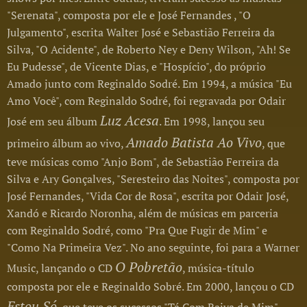
"Serenata", composta por ele e José Fernandes , "O
Julgamento", escrita Walter José e Sebastião Ferreira da
Silva, "O Acidente", de Roberto Ney e Deny Wilson, "Ah! Se
Eu Pudesse", de Vicente Dias, e "Hospício", do próprio
Amado junto com Reginaldo Sodré. Em 1994, a música "Eu
Amo Você", com Reginaldo Sodré, foi regravada por Odair
Luz Acesa
José em seu álbum
. Em 1998, lançou seu
Amado Batista Ao Vivo
primeiro álbum ao vivo,
, que
teve músicas como "Anjo Bom", de Sebastião Ferreira da
Silva e Ary Gonçalves, "Seresteiro das Noites", composta por
José Fernandes, "Vida Cor de Rosa", escrita por Odair José,
Xandó e Ricardo Noronha, além de músicas em parceria
com Reginaldo Sodré, como "Pra Que Fugir de Mim" e
"Como Na Primeira Vez". No ano seguinte, foi para a Warner
O Pobretão
Music, lançando o CD
, música-título
composta por ele e Reginaldo Sobré. Em 2000, lançou o CD
Estou Só
, que teve os sucessos "Tá Com Raiva de Mim",