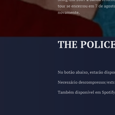
tour se encerrou em 7 de agost
novamente.
THE POLIC
No botão abaixo, estarão dispo
Necessário descompressor/extrat
Também disponível em Spotify