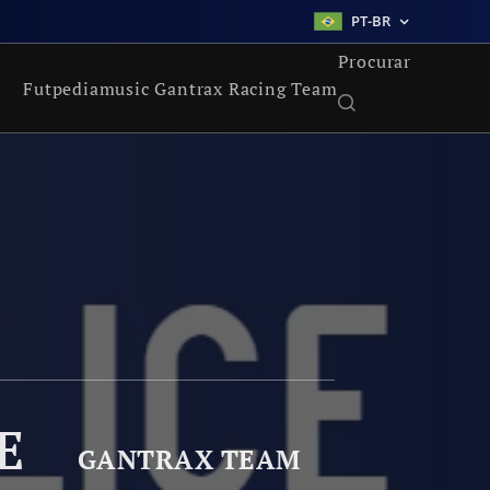
PT-BR
Procurar
Futpediamusic Gantrax Racing Team
E
GANTRAX TEAM