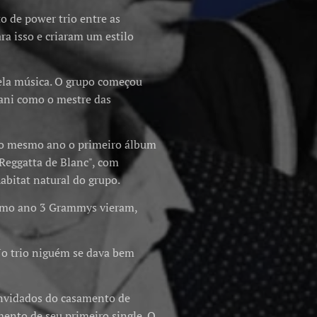
 de power trio entre as
a isso e criaram um estilo
ela música. O grupo começou
ani como o mestre das
no mesmo ano o primeiro álbum
Reggatta de Blanc", com
abitat natural do grupo.
esmo ano 3 Grammys vieram,
No trio niguém se dava bem
onvidados do casamento de
ento de seu primeiro single. O