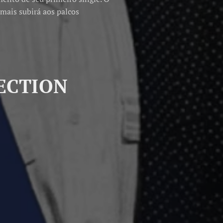
mais subirá aos palcos
LECTION