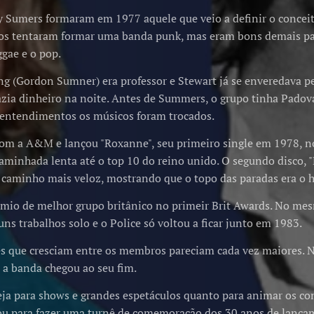
 Sumers formaram em 1977 aquele que veio a definir o conceito
cos tentaram formar uma banda punk, mas eram bons demais par
ggae e o pop.
ng (Gordon Sumner) era professor e Stewart já se enveredava p
azia dinheiro na noite. Antes de Summers, o grupo tinha Padov
sentendimentos os músicos foram trocados.
om a A&M e lançou "Roxanne", seu primeiro single em 1978, 
minhada lenta até o top 10 do reino unido. O segundo disco, "
m caminho mais veloz, mostrando que o topo das paradas era o h
êmio de melhor grupo britânico no primeir Brit Awards. No m
ns trabalhos solo e o Police só voltou a ficar junto em 1983.
s que cresciam entre os membros pareciam cada vez maiores. 
 a banda chegou ao seu fim.
ja para shows e grandes espetáculos quanto para animar os c
ou para fazer uma turnê de comemoração dos 30 anos de lançam