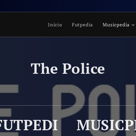
Início
Futpedia
Musicpedia
The Police
FUTPEDI
MUSICP