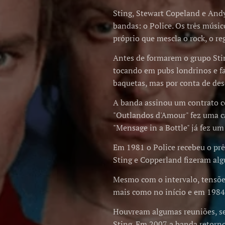
Sting, Stewart Copeland e Andy
bandas: o Police. Os três músi
próprio que mescla o rock, o re
Antes de formarem o grupo Sti
tocando em pubs londrinos e f
baquetas, mas por conta de de
A banda assinou um contrato c
"Outlandos d'Amour" fez uma ca
"Mensage in a Bottle" já fez u
Em 1981 o Police recebeu o pr
Sting e Copperland fizeram algu
Mesmo com o intervalo, tensõe
mais como no início e em 1984
Houvream algumas reuniões, se
Sting. Em 2007 a banda retorn