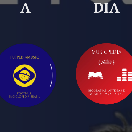
A
DIA